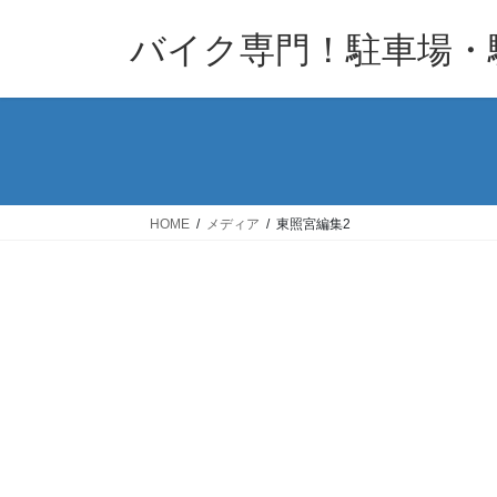
コ
ナ
バイク専門！駐車場・
ン
ビ
テ
ゲ
ン
ー
ツ
シ
へ
ョ
ス
ン
キ
に
HOME
メディア
東照宮編集2
ッ
移
プ
動