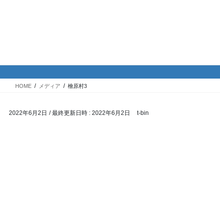
コ
ナ
バイク専門！駐車場・駐輪場情
ン
ビ
報
テ
ゲ
ン
ー
ツ
シ
メディア
へ
ョ
ス
ン
HOME
メディア
檜原村3
キ
に
ッ
移
2022年6月2日
/ 最終更新日時 :
2022年6月2日
t-bin
プ
動