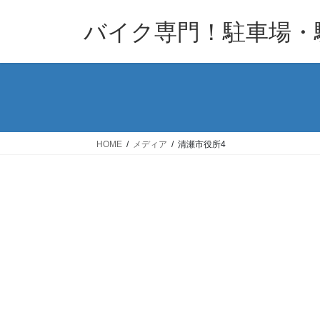
コ
ナ
バイク専門！駐車場・
ン
ビ
テ
ゲ
ン
ー
ツ
シ
へ
ョ
ス
ン
キ
に
HOME
メディア
清瀬市役所4
ッ
移
プ
動