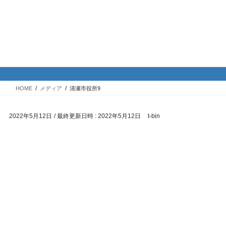
コ
ナ
バイク専門！駐車場・駐輪場情
ン
ビ
報
テ
ゲ
ン
ー
ツ
シ
メディア
へ
ョ
ス
ン
HOME
メディア
清瀬市役所9
キ
に
ッ
移
2022年5月12日
/ 最終更新日時 :
2022年5月12日
t-bin
プ
動