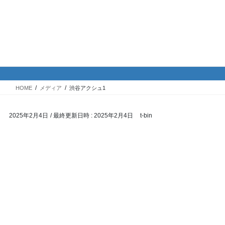
コ
ナ
バイク専門！駐車場・駐輪場情
ン
ビ
報
テ
ゲ
ン
ー
ツ
シ
メディア
へ
ョ
ス
ン
HOME
メディア
渋谷アクシュ1
キ
に
ッ
移
2025年2月4日
/ 最終更新日時 :
2025年2月4日
t-bin
プ
動