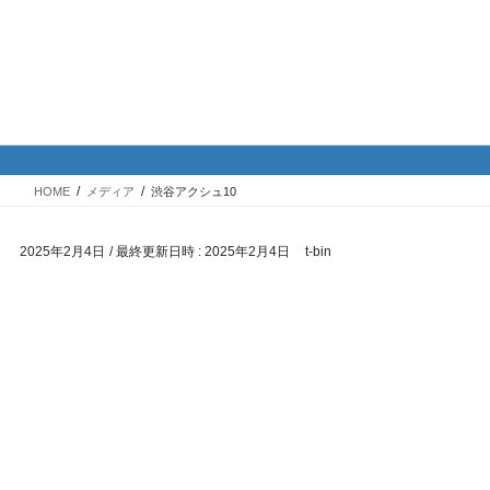
コ
ナ
バイク専門！駐車場・駐輪場情
ン
ビ
報
テ
ゲ
ン
ー
ツ
シ
メディア
へ
ョ
ス
ン
HOME
メディア
渋谷アクシュ10
キ
に
ッ
移
2025年2月4日
/ 最終更新日時 :
2025年2月4日
t-bin
プ
動