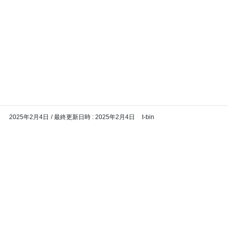
コ
ナ
バイク専門！駐車場・駐輪場情
ン
ビ
報
テ
ゲ
ン
ー
ツ
シ
メディア
へ
ョ
ス
ン
HOME
メディア
渋谷アクシュ11
キ
に
ッ
移
2025年2月4日
/ 最終更新日時 :
2025年2月4日
t-bin
プ
動