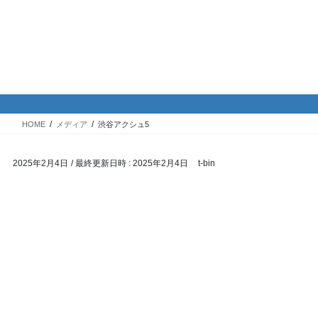
コ
ナ
バイク専門！駐車場・駐輪場情
ン
ビ
報
テ
ゲ
ン
ー
ツ
シ
メディア
へ
ョ
ス
ン
HOME
メディア
渋谷アクシュ5
キ
に
ッ
移
2025年2月4日
/ 最終更新日時 :
2025年2月4日
t-bin
プ
動