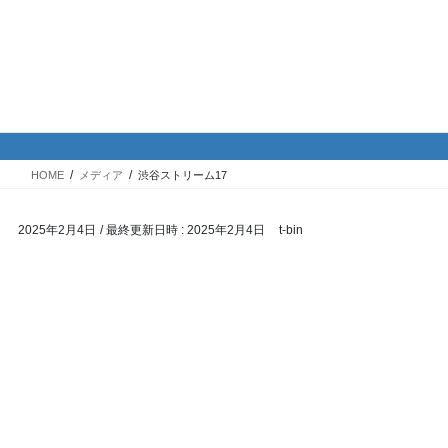
コ
ナ
バイク専門！駐車場・駐輪場情
ン
ビ
報
テ
ゲ
ン
ー
ツ
シ
メディア
へ
ョ
ス
ン
HOME
メディア
渋谷ストリーム17
キ
に
ッ
移
2025年2月4日
/ 最終更新日時 :
2025年2月4日
t-bin
プ
動