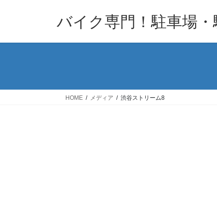
コ
ナ
バイク専門！駐車場・
ン
ビ
テ
ゲ
ン
ー
ツ
シ
へ
ョ
ス
ン
キ
に
HOME
メディア
渋谷ストリーム8
ッ
移
プ
動