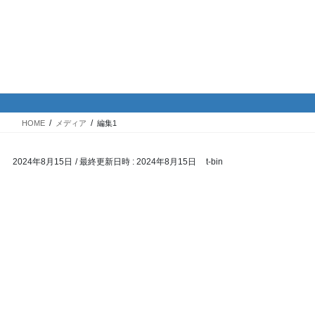
コ
ナ
バイク専門！駐車場・駐輪場情
ン
ビ
報
テ
ゲ
ン
ー
ツ
シ
メディア
へ
ョ
ス
ン
HOME
メディア
編集1
キ
に
ッ
移
2024年8月15日
/ 最終更新日時 :
2024年8月15日
t-bin
プ
動