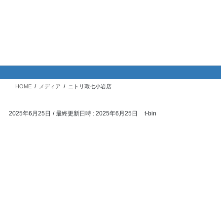
コ
ナ
バイク専門！駐車場・駐輪場情
ン
ビ
報
テ
ゲ
ン
ー
ツ
シ
メディア
へ
ョ
ス
ン
HOME
メディア
ニトリ環七小岩店
キ
に
ッ
移
2025年6月25日
/ 最終更新日時 :
2025年6月25日
t-bin
プ
動