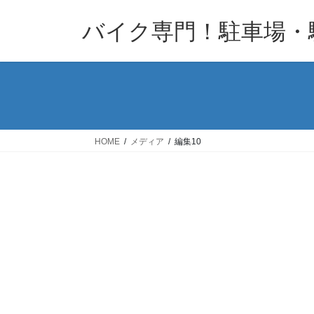
コ
ナ
バイク専門！駐車場・
ン
ビ
テ
ゲ
ン
ー
ツ
シ
へ
ョ
ス
ン
キ
に
HOME
メディア
編集10
ッ
移
プ
動