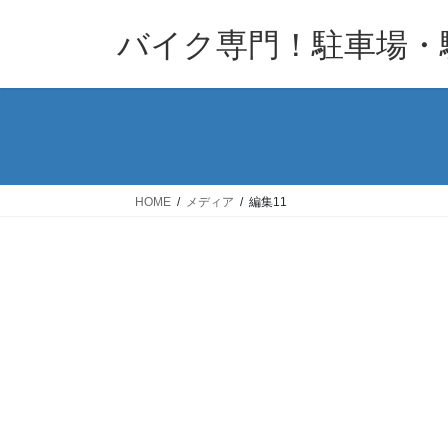
コ
ナ
バイク専門！駐車場・
ン
ビ
テ
ゲ
ン
ー
ツ
シ
へ
ョ
ス
ン
キ
に
HOME
メディア
編集11
ッ
移
プ
動