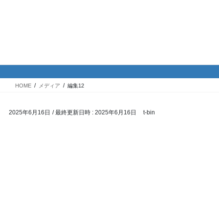
コ
ナ
バイク専門！駐車場・駐輪場情
ン
ビ
報
テ
ゲ
ン
ー
ツ
シ
メディア
へ
ョ
ス
ン
HOME
メディア
編集12
キ
に
ッ
移
2025年6月16日
/ 最終更新日時 :
2025年6月16日
t-bin
プ
動