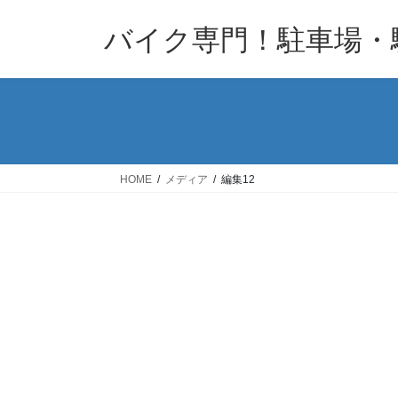
コ
ナ
バイク専門！駐車場・
ン
ビ
テ
ゲ
ン
ー
ツ
シ
へ
ョ
ス
ン
キ
に
HOME
メディア
編集12
ッ
移
プ
動