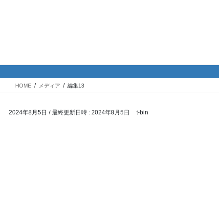
コ
ナ
バイク専門！駐車場・駐輪場情
ン
ビ
報
テ
ゲ
ン
ー
ツ
シ
メディア
へ
ョ
ス
ン
HOME
メディア
編集13
キ
に
ッ
移
2024年8月5日
/ 最終更新日時 :
2024年8月5日
t-bin
プ
動