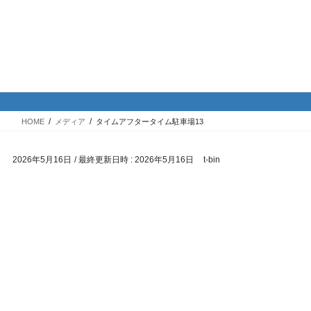
コ
ナ
バイク専門！駐車場・駐輪場情
ン
ビ
報
テ
ゲ
ン
ー
ツ
シ
メディア
へ
ョ
ス
ン
HOME
メディア
タイムアフタータイム駐車場13
キ
に
ッ
移
2026年5月16日
/ 最終更新日時 :
2026年5月16日
t-bin
プ
動