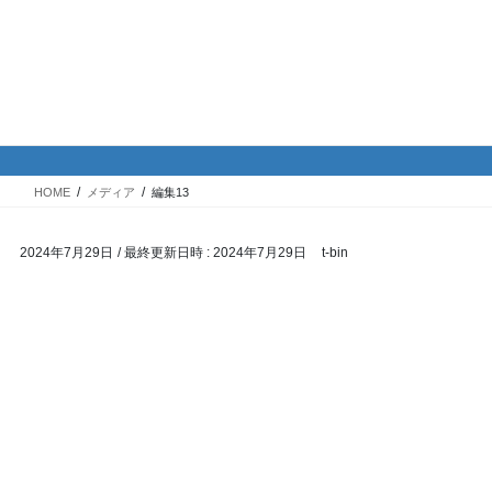
コ
ナ
バイク専門！駐車場・駐輪場情
ン
ビ
報
テ
ゲ
ン
ー
ツ
シ
メディア
へ
ョ
ス
ン
HOME
メディア
編集13
キ
に
ッ
移
2024年7月29日
/ 最終更新日時 :
2024年7月29日
t-bin
プ
動