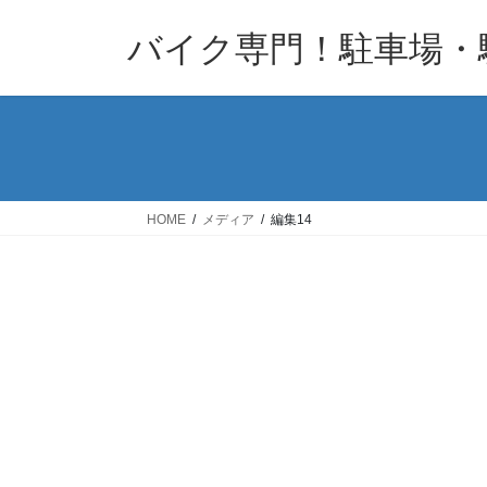
コ
ナ
バイク専門！駐車場・
ン
ビ
テ
ゲ
ン
ー
ツ
シ
へ
ョ
ス
ン
キ
に
HOME
メディア
編集14
ッ
移
プ
動