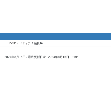
コ
ナ
バイク専門！駐車場・駐輪場情
ン
ビ
報
テ
ゲ
ン
ー
ツ
シ
メディア
へ
ョ
ス
ン
HOME
メディア
編集16
キ
に
ッ
移
2024年8月15日
/ 最終更新日時 :
2024年8月15日
t-bin
プ
動