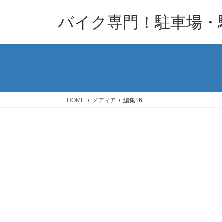
コ
ナ
バイク専門！駐車場・
ン
ビ
テ
ゲ
ン
ー
ツ
シ
へ
ョ
ス
ン
キ
に
HOME
メディア
編集16
ッ
移
プ
動