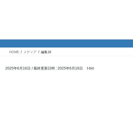
コ
ナ
バイク専門！駐車場・駐輪場情
ン
ビ
報
テ
ゲ
ン
ー
ツ
シ
メディア
へ
ョ
ス
ン
HOME
メディア
編集18
キ
に
ッ
移
2025年6月16日
/ 最終更新日時 :
2025年6月16日
t-bin
プ
動