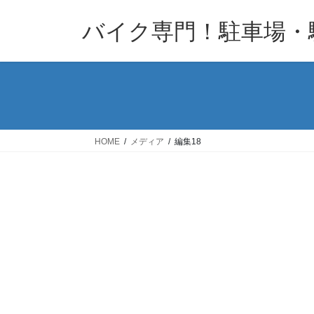
コ
ナ
バイク専門！駐車場・
ン
ビ
テ
ゲ
ン
ー
ツ
シ
へ
ョ
ス
ン
キ
に
HOME
メディア
編集18
ッ
移
プ
動