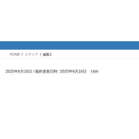
コ
ナ
バイク専門！駐車場・駐輪場情
ン
ビ
報
テ
ゲ
ン
ー
ツ
シ
メディア
へ
ョ
ス
ン
HOME
メディア
編集2
キ
に
ッ
移
2025年6月16日
/ 最終更新日時 :
2025年6月16日
t-bin
プ
動