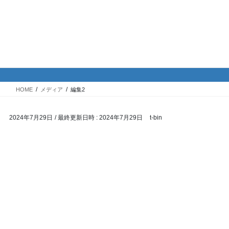
コ
ナ
バイク専門！駐車場・駐輪場情
ン
ビ
報
テ
ゲ
ン
ー
ツ
シ
メディア
へ
ョ
ス
ン
HOME
メディア
編集2
キ
に
ッ
移
2024年7月29日
/ 最終更新日時 :
2024年7月29日
t-bin
プ
動