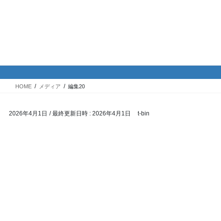
コ
ナ
バイク専門！駐車場・駐輪場情
ン
ビ
報
テ
ゲ
ン
ー
ツ
シ
メディア
へ
ョ
ス
ン
HOME
メディア
編集20
キ
に
ッ
移
2026年4月1日
/ 最終更新日時 :
2026年4月1日
t-bin
プ
動