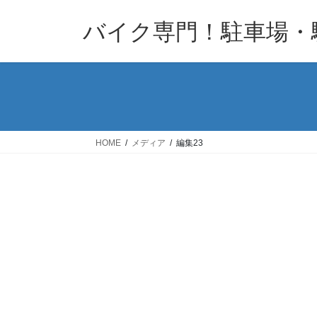
コ
ナ
バイク専門！駐車場・
ン
ビ
テ
ゲ
ン
ー
ツ
シ
へ
ョ
ス
ン
キ
に
HOME
メディア
編集23
ッ
移
プ
動