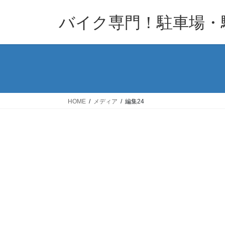
コ
ナ
バイク専門！駐車場・
ン
ビ
テ
ゲ
ン
ー
ツ
シ
へ
ョ
ス
ン
キ
に
HOME
メディア
編集24
ッ
移
プ
動