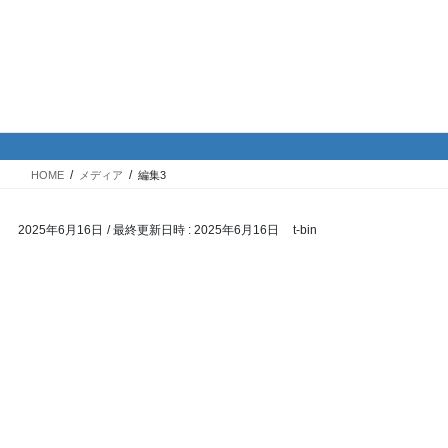
コ
ナ
バイク専門！駐車場・駐輪場情
ン
ビ
報
テ
ゲ
ン
ー
ツ
シ
メディア
へ
ョ
ス
ン
HOME
メディア
編集3
キ
に
ッ
移
2025年6月16日
/ 最終更新日時 :
2025年6月16日
t-bin
プ
動