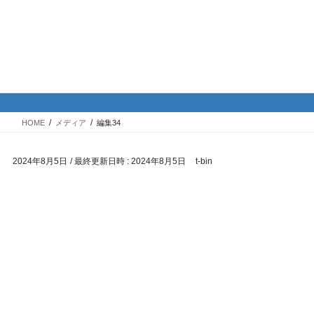
コ
ナ
バイク専門！駐車場・駐輪場情
ン
ビ
報
テ
ゲ
ン
ー
ツ
シ
メディア
へ
ョ
ス
ン
HOME
メディア
編集34
キ
に
ッ
移
2024年8月5日
/ 最終更新日時 :
2024年8月5日
t-bin
プ
動