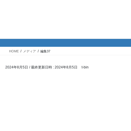
コ
ナ
バイク専門！駐車場・駐輪場情
ン
ビ
報
テ
ゲ
ン
ー
ツ
シ
メディア
へ
ョ
ス
ン
HOME
メディア
編集37
キ
に
ッ
移
2024年8月5日
/ 最終更新日時 :
2024年8月5日
t-bin
プ
動