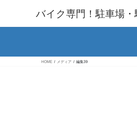
コ
ナ
バイク専門！駐車場・
ン
ビ
テ
ゲ
ン
ー
ツ
シ
へ
ョ
ス
ン
キ
に
HOME
メディア
編集39
ッ
移
プ
動