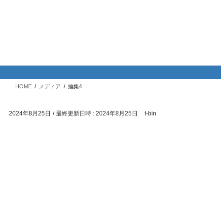
コ
ナ
バイク専門！駐車場・駐輪場情
ン
ビ
報
テ
ゲ
ン
ー
ツ
シ
メディア
へ
ョ
ス
ン
HOME
メディア
編集4
キ
に
ッ
移
2024年8月25日
/ 最終更新日時 :
2024年8月25日
t-bin
プ
動