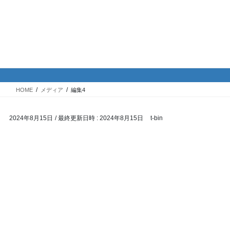
コ
ナ
バイク専門！駐車場・駐輪場情
ン
ビ
報
テ
ゲ
ン
ー
ツ
シ
メディア
へ
ョ
ス
ン
HOME
メディア
編集4
キ
に
ッ
移
2024年8月15日
/ 最終更新日時 :
2024年8月15日
t-bin
プ
動