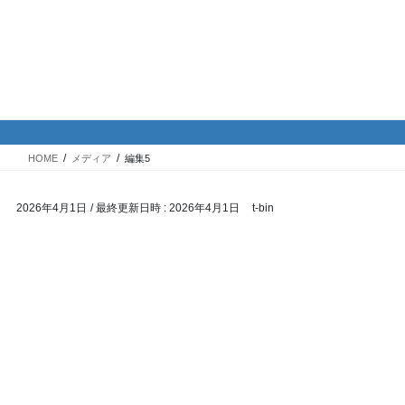
コ
ナ
バイク専門！駐車場・駐輪場情
ン
ビ
報
テ
ゲ
ン
ー
ツ
シ
メディア
へ
ョ
ス
ン
HOME
メディア
編集5
キ
に
ッ
移
2026年4月1日
/ 最終更新日時 :
2026年4月1日
t-bin
プ
動