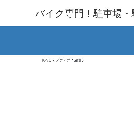
コ
ナ
バイク専門！駐車場・
ン
ビ
テ
ゲ
ン
ー
ツ
シ
へ
ョ
ス
ン
キ
に
HOME
メディア
編集5
ッ
移
プ
動