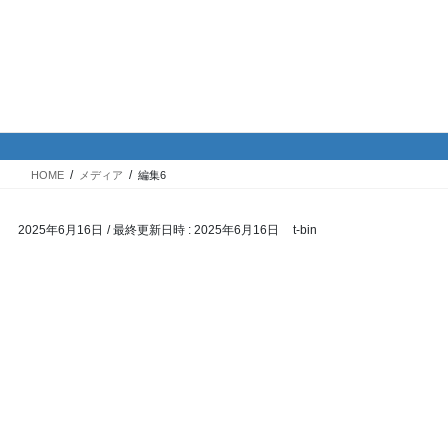
コ
ナ
バイク専門！駐車場・駐輪場情
ン
ビ
報
テ
ゲ
ン
ー
ツ
シ
メディア
へ
ョ
ス
ン
HOME
メディア
編集6
キ
に
ッ
移
2025年6月16日
/ 最終更新日時 :
2025年6月16日
t-bin
プ
動