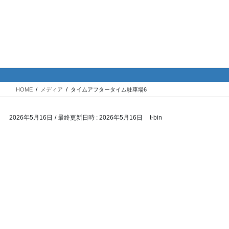
コ
ナ
バイク専門！駐車場・駐輪場情
ン
ビ
報
テ
ゲ
ン
ー
ツ
シ
メディア
へ
ョ
ス
ン
HOME
メディア
タイムアフタータイム駐車場6
キ
に
ッ
移
2026年5月16日
/ 最終更新日時 :
2026年5月16日
t-bin
プ
動