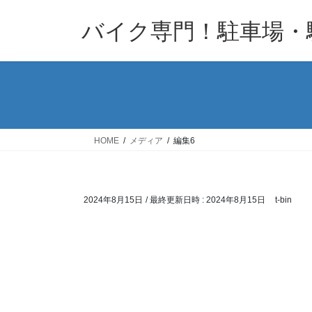
コ
ナ
バイク専門！駐車場・
ン
ビ
テ
ゲ
ン
ー
ツ
シ
へ
ョ
ス
ン
キ
に
HOME
メディア
編集6
ッ
移
プ
動
2024年8月15日
/ 最終更新日時 :
2024年8月15日
t-bin