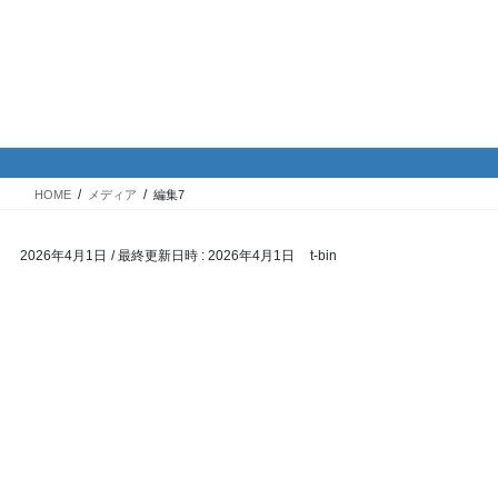
コ
ナ
バイク専門！駐車場・駐輪場情
ン
ビ
報
テ
ゲ
ン
ー
ツ
シ
メディア
へ
ョ
ス
ン
HOME
メディア
編集7
キ
に
ッ
移
2026年4月1日
/ 最終更新日時 :
2026年4月1日
t-bin
プ
動