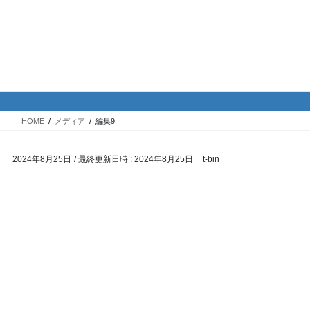
コ
ナ
バイク専門！駐車場・駐輪場情
ン
ビ
報
テ
ゲ
ン
ー
ツ
シ
メディア
へ
ョ
ス
ン
HOME
メディア
編集9
キ
に
ッ
移
2024年8月25日
/ 最終更新日時 :
2024年8月25日
t-bin
プ
動