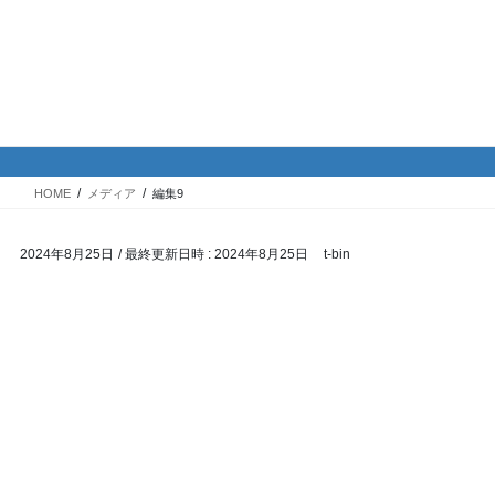
コ
ナ
バイク専門！駐車場・駐輪場情
ン
ビ
報
テ
ゲ
ン
ー
ツ
シ
メディア
へ
ョ
ス
ン
HOME
メディア
編集9
キ
に
ッ
移
2024年8月25日
/ 最終更新日時 :
2024年8月25日
t-bin
プ
動