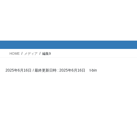
コ
ナ
バイク専門！駐車場・駐輪場情
ン
ビ
報
テ
ゲ
ン
ー
ツ
シ
メディア
へ
ョ
ス
ン
HOME
メディア
編集9
キ
に
ッ
移
2025年6月16日
/ 最終更新日時 :
2025年6月16日
t-bin
プ
動