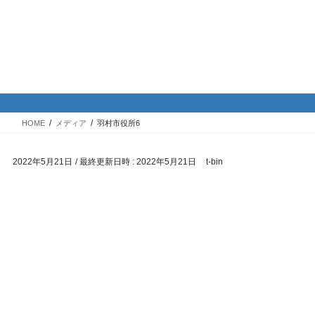
コ
ナ
バイク専門！駐車場・駐輪場情
ン
ビ
報
テ
ゲ
ン
ー
ツ
シ
メディア
へ
ョ
ス
ン
HOME
メディア
羽村市役所6
キ
に
ッ
移
2022年5月21日
/ 最終更新日時 :
2022年5月21日
t-bin
プ
動