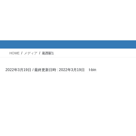
コ
ナ
バイク専門！駐車場・駐輪場情
ン
ビ
報
テ
ゲ
ン
ー
ツ
シ
メディア
へ
ョ
ス
ン
HOME
メディア
葛西駅1
キ
に
ッ
移
2022年3月19日
/ 最終更新日時 :
2022年3月19日
t-bin
プ
動