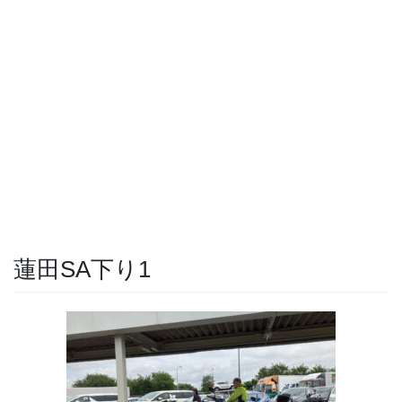
蓮田SA下り1