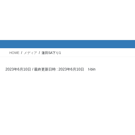
コ
ナ
バイク専門！駐車場・駐輪場情
ン
ビ
報
テ
ゲ
ン
ー
ツ
シ
メディア
へ
ョ
ス
ン
HOME
メディア
蓮田SA下り1
キ
に
ッ
移
2023年6月10日
/ 最終更新日時 :
2023年6月10日
t-bin
プ
動