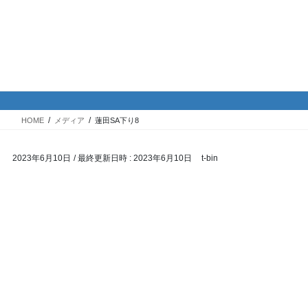
コ
ナ
バイク専門！駐車場・駐輪場情
ン
ビ
報
テ
ゲ
ン
ー
ツ
シ
メディア
へ
ョ
ス
ン
HOME
メディア
蓮田SA下り8
キ
に
ッ
移
2023年6月10日
/ 最終更新日時 :
2023年6月10日
t-bin
プ
動