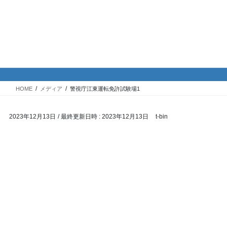
コ
ナ
バイク専門！駐車場・駐輪場情
ン
ビ
報
テ
ゲ
ン
ー
ツ
シ
メディア
へ
ョ
ス
ン
HOME
メディア
警視庁江東運転免許試験場1
キ
に
ッ
移
2023年12月13日
/ 最終更新日時 :
2023年12月13日
t-bin
プ
動