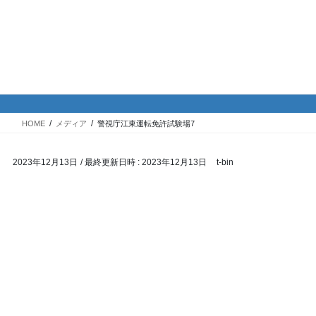
コ
ナ
バイク専門！駐車場・駐輪場情
ン
ビ
報
テ
ゲ
ン
ー
ツ
シ
メディア
へ
ョ
ス
ン
HOME
メディア
警視庁江東運転免許試験場7
キ
に
ッ
移
2023年12月13日
/ 最終更新日時 :
2023年12月13日
t-bin
プ
動